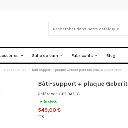
Blog
cessoires
Salle de bain
Fabricants
eurs accessoires
Bâti-support + plaque Geberit pour les packs suspendus
Bâti-support + plaque Geberi
Référence
OPT BATI G
En stock
549,00 €
TTC