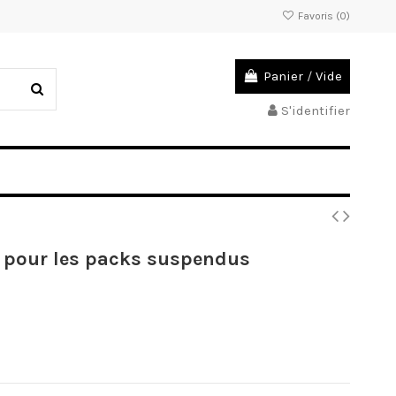
Favoris (
0
)
Panier
/
Vide
S'identifier
t pour les packs suspendus