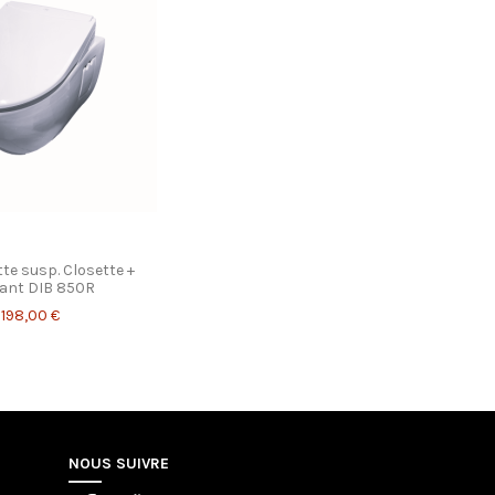
te susp. Closette +
ant DIB 850R
1 198,00 €
NOUS SUIVRE