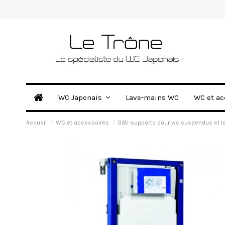
Lave-mains WC
WC Japonais
WC et ac
Accueil
WC et accessoires
Bâti-supports pour wc suspendus et l