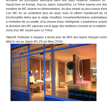
accueillir les principaux fabricants dans leur pays respectif: Daewon en
AquaClean en Europe, Inax au Japon. Aujourd'hui, Le Trône expose une diz
modèles de WC lavants en démonstration, du plus simple au plus luxeux d'ent
Ces WC ne se contentent plus de laver, mais ils offrent maintenant de mu
fonctionalités telles que le siège chauffant, l'ouverture/fermeture automatique
à l'entretien de la cuvette, et la chasse d'eau intelligente. L'expérience acqui
le domaine des WC japonais est le gage des meilleurs conseils en la matière 
choix d'un WC lavant avec Le Trône.
Objectif: Participer à équiper à terme plus de 80% des foyers français comm
déjà le cas au Japon (81,2% en Mars 2016)