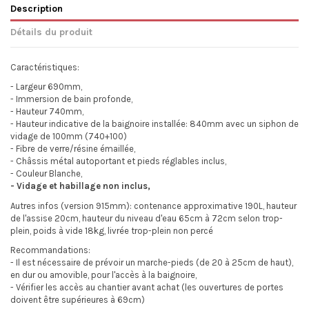
Description
Détails du produit
Caractéristiques:
- Largeur 690mm,
- Immersion de bain profonde,
- Hauteur 740mm,
- Hauteur indicative de la baignoire installée: 840mm avec un siphon de
vidage de 100mm (740+100)
- Fibre de verre/résine émaillée,
- Châssis métal autoportant et pieds réglables inclus,
- Couleur Blanche,
- Vidage et habillage non inclus,
Autres infos (version 915mm): contenance approximative 190L, hauteur
de l'assise 20cm, hauteur du niveau d'eau 65cm à 72cm selon trop-
plein, poids à vide 18kg, livrée trop-plein non percé
Recommandations:
- Il est nécessaire de prévoir un marche-pieds (de 20 à 25cm de haut),
en dur ou amovible, pour l'accès à la baignoire,
- Vérifier les accès au chantier avant achat (les ouvertures de portes
doivent être supérieures à 69cm)